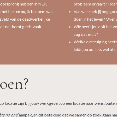
 oorsprong hebben in NLP,
probleem ervaart? Hoe vo
t het hier en nu, ik benoem wat
Van wie zoek jij nog goe
gsveld van de daadwerkelijke
doen in het leven? Over
door dat komt geeft vaak
Wie heeft jou ooit het v
zag dat eruit?
Welke overtuiging heeft
leidt jou om iets wel of 
oen?
 op locatie zijn bij jouw werkgever, op een locatie naar wens, buite
fits no one’
aanpak, en dit betekend dat we samen op zoek gaan naar d