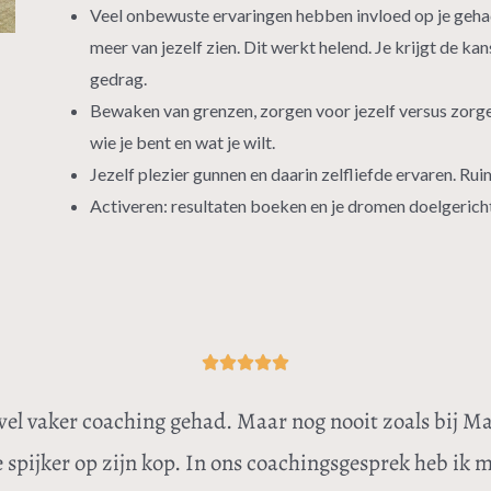
Veel onbewuste ervaringen hebben invloed op je geha
meer van jezelf zien. Dit werkt helend. Je krijgt de k
gedrag.
Bewaken van grenzen, zorgen voor jezelf versus zorge
wie je bent en wat je wilt.
Jezelf plezier gunnen en daarin zelfliefde ervaren. Ru
Activeren: resultaten boeken en je dromen doelgerich
Waardering





5
wel vaker coaching gehad. Maar nog nooit zoals bij Ma
van
 spijker op zijn kop. In ons coachingsgesprek heb ik m
5